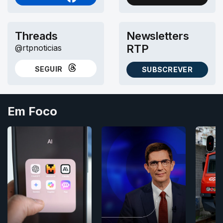
NO FACEBOOK
NO X (TWITTER)
Threads
Newsletters
RTP
@rtpnoticias
SEGUIR
SUBSCREVER
NO THREADS
AS NEWSLETTERS RTP
Em Foco