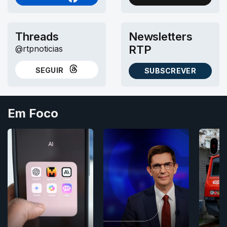
NO FACEBOOK
NO X (TWITTER)
Threads
Newsletters
RTP
@rtpnoticias
SEGUIR
SUBSCREVER
NO THREADS
AS NEWSLETTERS RTP
Em Foco