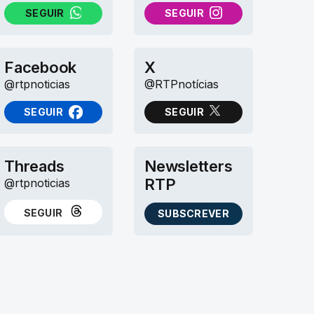
SEGUIR
SEGUIR
NO WHATSAPP
NO INSTAGRAM
Facebook
X
@rtpnoticias
@RTPnotícias
SEGUIR
SEGUIR
NO FACEBOOK
NO X (TWITTER)
Threads
Newsletters
RTP
@rtpnoticias
SEGUIR
SUBSCREVER
NO THREADS
AS NEWSLETTERS RTP