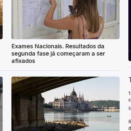
Exames Nacionais. Resultados da
segunda fase já começaram a ser
afixados
1
c
8
R
d