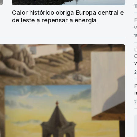
1
Calor histórico obriga Europa central e
de leste a repensar a energia
F
c
1
D
C
v
2
P
m
2