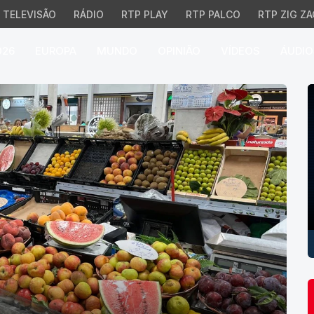
TELEVISÃO
RÁDIO
RTP PLAY
RTP PALCO
RTP ZIG ZA
026
EUROPA
MUNDO
OPINIÃO
VÍDEOS
ÁUDIO
P