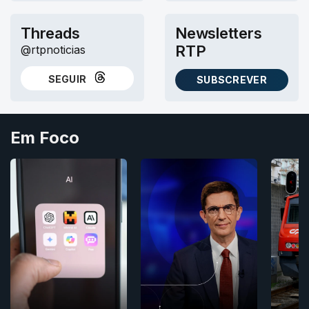
Threads
Newsletters
RTP
@rtpnoticias
SEGUIR
SUBSCREVER
NO THREADS
AS NEWSLETTERS RTP
Em Foco