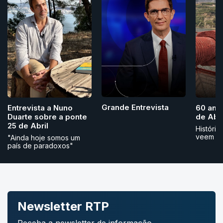
Grande Entrevista
Entrevista a Nuno
60 ano
Duarte sobre a ponte
de Abri
25 de Abril
História
veem
"Ainda hoje somos um
país de paradoxos"
Newsletter RTP
Receba a newsletter de informação