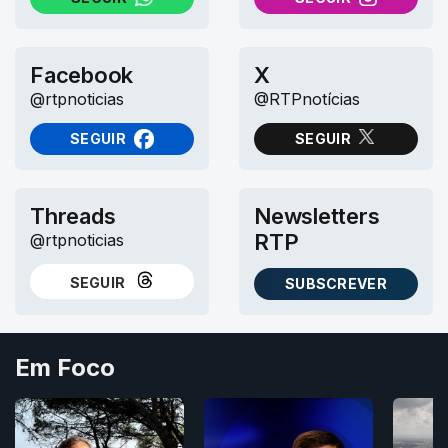
NO WHATSAPP
NO INSTAGRAM
Facebook
X
@rtpnoticias
@RTPnotícias
SEGUIR
SEGUIR
NO FACEBOOK
NO X (TWITTER)
Threads
Newsletters
RTP
@rtpnoticias
SEGUIR
SUBSCREVER
NO THREADS
AS NEWSLETTERS RTP
Em Foco