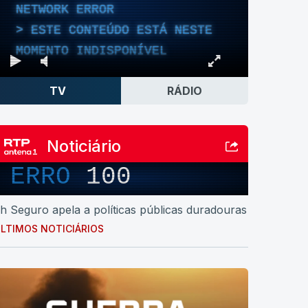
NETWORK ERROR
ESTE CONTEÚDO ESTÁ NESTE
MOMENTO INDISPONÍVEL
TV
RÁDIO
Noticiário
ERRO
100
h Seguro apela a políticas públicas duradouras
LTIMOS NOTICIÁRIOS