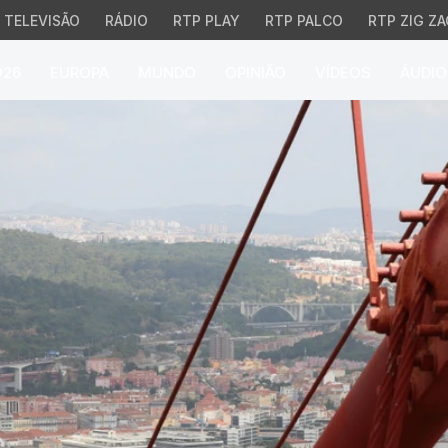
TELEVISÃO
RÁDIO
RTP PLAY
RTP PALCO
RTP ZIG ZA
026
EUROPA
MUNDO
OPINIÃO
VÍDEOS
ÁUDIO