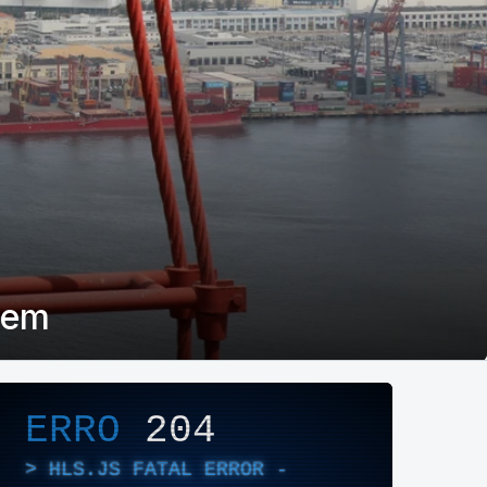
eem
layer de Áudio/Vídeo
ERRO
204
HLS.JS FATAL ERROR -