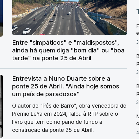
P
e
Entre "simpáticos" e "maldispostos",
3
ainda há quem diga "bom dia" ou "boa
B
tarde" na ponte 25 de Abril
p
3
Entrevista a Nuno Duarte sobre a
ponte 25 de Abril. "Ainda hoje somos
B
p
um país de paradoxos"
3
O autor de "Pés de Barro", obra vencedora do
Prémio LeYa em 2024, falou à RTP sobre o
M
livro que tem como pano de fundo a
o
construção da ponte 25 de Abril.
4