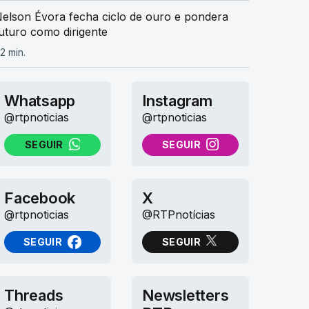
elson Évora fecha ciclo de ouro e pondera
uturo como dirigente
2 min.
Whatsapp
Instagram
@rtpnoticias
@rtpnoticias
SEGUIR
SEGUIR
NO WHATSAPP
NO INSTAGRAM
Facebook
X
@rtpnoticias
@RTPnotícias
SEGUIR
SEGUIR
NO FACEBOOK
NO X (TWITTER)
Threads
Newsletters