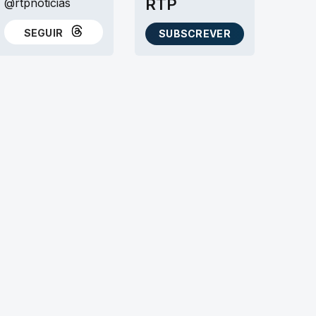
RTP
@rtpnoticias
SEGUIR
SUBSCREVER
NO THREADS
AS NEWSLETTERS RTP