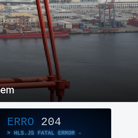
veem
layer de Áudio/Vídeo
ERRO
204
HLS.JS FATAL ERROR -