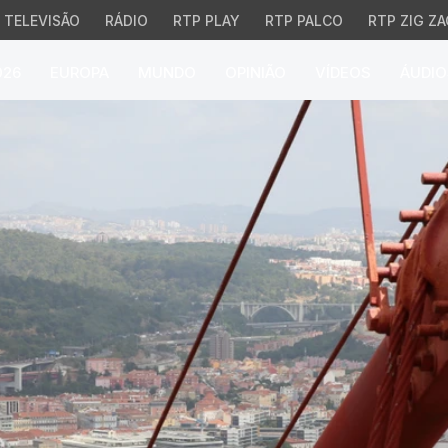
TELEVISÃO
RÁDIO
RTP PLAY
RTP PALCO
RTP ZIG ZA
026
EUROPA
MUNDO
OPINIÃO
VÍDEOS
ÁUDIO