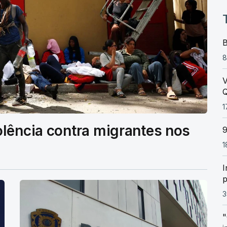
B
8
V
Q
1
olência contra migrantes nos
9
1
I
p
3
"