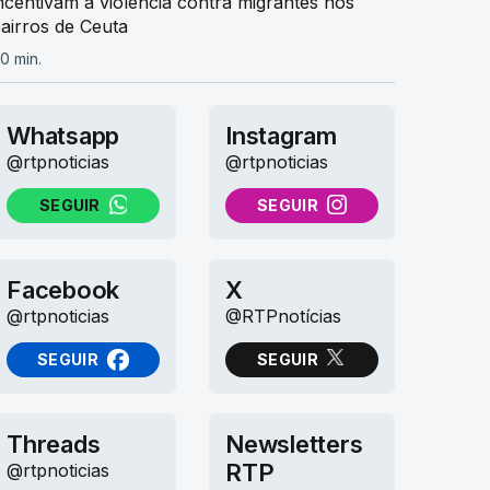
ncentivam à violência contra migrantes nos
airros de Ceuta
0 min.
Whatsapp
Instagram
@rtpnoticias
@rtpnoticias
SEGUIR
SEGUIR
NO WHATSAPP
NO INSTAGRAM
Facebook
X
@rtpnoticias
@RTPnotícias
SEGUIR
SEGUIR
NO FACEBOOK
NO X (TWITTER)
Threads
Newsletters
RTP
@rtpnoticias