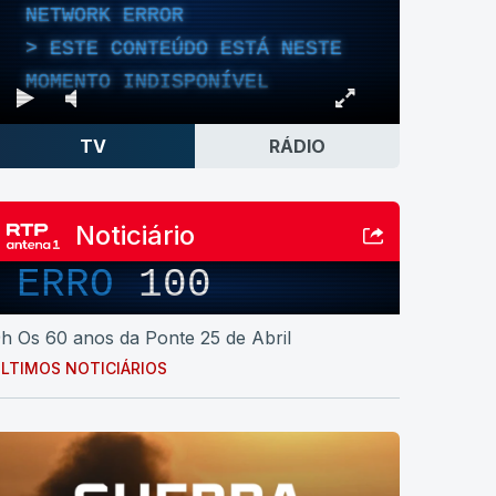
NETWORK ERROR
ESTE CONTEÚDO ESTÁ NESTE
MOMENTO INDISPONÍVEL
TV
RÁDIO
Noticiário
ERRO
100
h Os 60 anos da Ponte 25 de Abril
LTIMOS NOTICIÁRIOS