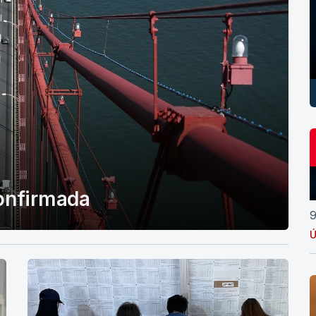
confirmada
9
Ú