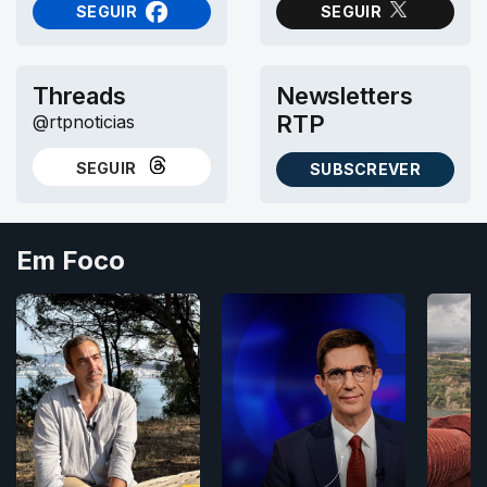
SEGUIR
SEGUIR
NO FACEBOOK
NO X (TWITTER)
Threads
Newsletters
RTP
@rtpnoticias
SEGUIR
SUBSCREVER
NO THREADS
AS NEWSLETTERS RTP
Em Foco