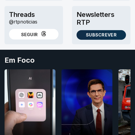
Threads
Newsletters
RTP
@rtpnoticias
SEGUIR
SUBSCREVER
NO THREADS
AS NEWSLETTERS RTP
Em Foco