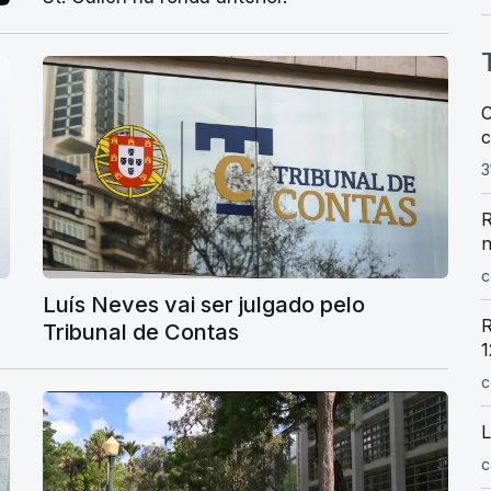
C
c
3
R
n
c
Luís Neves vai ser julgado pelo
R
Tribunal de Contas
1
c
L
c