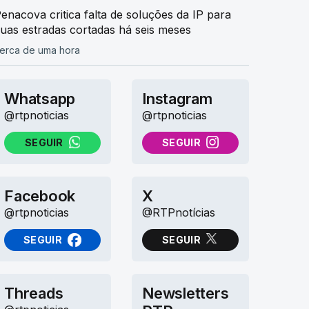
enacova critica falta de soluções da IP para
uas estradas cortadas há seis meses
erca de uma hora
Whatsapp
Instagram
@rtpnoticias
@rtpnoticias
SEGUIR
SEGUIR
NO WHATSAPP
NO INSTAGRAM
Facebook
X
@rtpnoticias
@RTPnotícias
SEGUIR
SEGUIR
NO FACEBOOK
NO X (TWITTER)
Threads
Newsletters