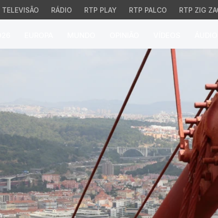
TELEVISÃO
RÁDIO
RTP PLAY
RTP PALCO
RTP ZIG ZA
026
EUROPA
MUNDO
OPINIÃO
VÍDEOS
ÁUDIO