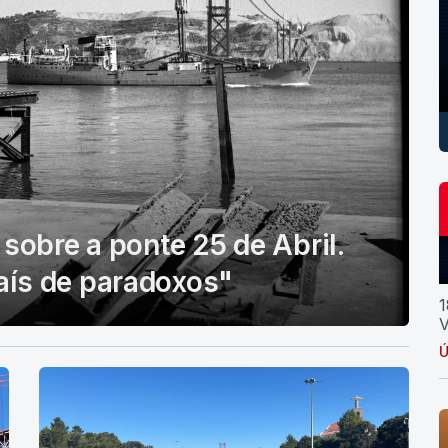
sobre a ponte 25 de Abril.
aís de paradoxos"
1
V
Ú