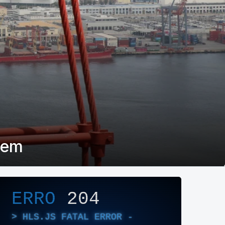
eem
layer de Áudio/Vídeo
ERRO
204
HLS.JS FATAL ERROR -