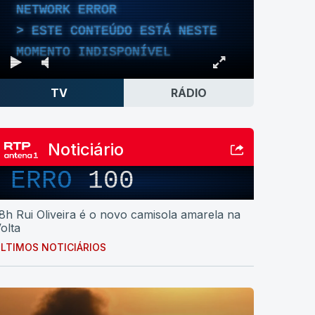
NETWORK ERROR
ESTE CONTEÚDO ESTÁ NESTE
MOMENTO INDISPONÍVEL
TV
RÁDIO
Noticiário
ERRO
100
8h Rui Oliveira é o novo camisola amarela na
olta
LTIMOS NOTICIÁRIOS