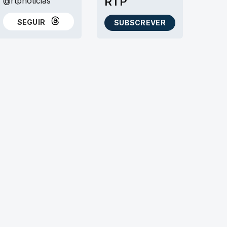
RTP
@rtpnoticias
SEGUIR
SUBSCREVER
NO THREADS
AS NEWSLETTERS RTP