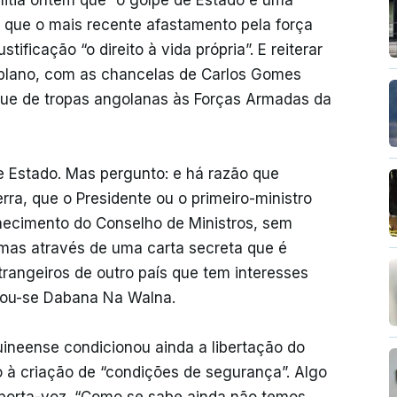
or que o mais recente afastamento pela força
tificação “o direito à vida própria”. E reiterar
plano, com as chancelas de Carlos Gomes
que de tropas angolanas às Forças Armadas da
e Estado. Mas pergunto: e há razão que
rra, que o Presidente ou o primeiro-ministro
hecimento do Conselho de Ministros, sem
mas através de uma carta secreta que é
trangeiros de outro país que tem interesses
nou-se Dabana Na Walna.
uineense condicionou ainda a libertação do
no à criação de “condições de segurança”. Algo
o porta-voz. “Como se sabe ainda não temos