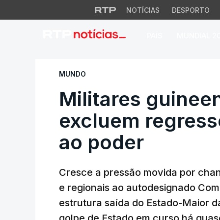
NOTÍCIAS
DESPORTO
PAÍS
MUNDIAL 2
Militares guineen
MUNDO
Militares guinee
excluem regress
ao poder
Cresce a pressão movida por chanc
e regionais ao autodesignado Coma
estrutura saída do Estado-Maior d
golpe de Estado em curso há qua