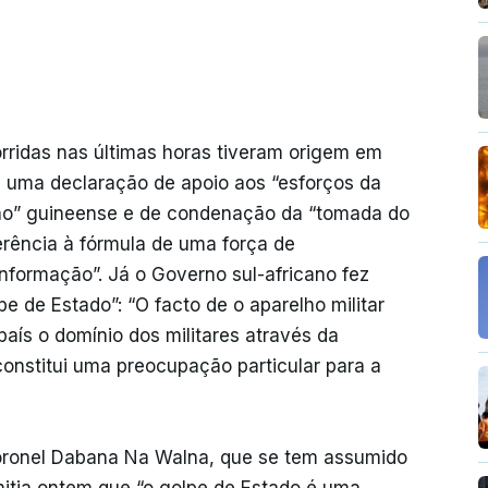
ridas nas últimas horas tiveram origem em
u uma declaração de apoio aos “esforços da
ão” guineense e de condenação da “tomada do
erência à fórmula de uma força de
informação”. Já o Governo sul-africano fez
pe de Estado”: “O facto de o aparelho militar
país o domínio dos militares através da
onstitui uma preocupação particular para a
coronel Dabana Na Walna, que se tem assumido
itia ontem que “o golpe de Estado é uma