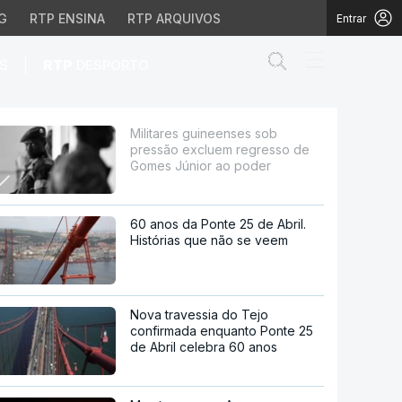
G
RTP ENSINA
RTP ARQUIVOS
Entrar
Abrir campo de
|
S
RTP
DESPORTO
m regresso de Gomes Jú
Militares guineenses sob
pressão excluem regresso de
Gomes Júnior ao poder
60 anos da Ponte 25 de Abril.
Histórias que não se veem
Nova travessia do Tejo
confirmada enquanto Ponte 25
de Abril celebra 60 anos