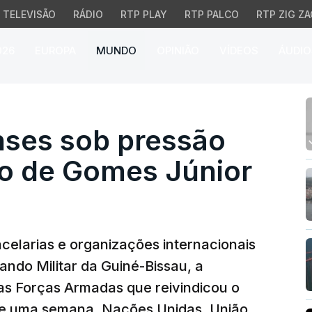
TELEVISÃO
RÁDIO
RTP PLAY
RTP PALCO
RTP ZIG ZA
026
EUROPA
MUNDO
OPINIÃO
VÍDEOS
ÁUDIO
ses sob pressão exclue
nses sob pressão
o de Gomes Júnior
elarias e organizações internacionais
ndo Militar da Guiné-Bissau, a
as Forças Armadas que reivindicou o
se uma semana. Nações Unidas, União