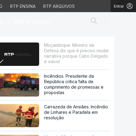
G
RTP ENSINA
RTP ARQUIVOS
Entrar
Abrir campo de
|
S
RTP
DESPORTO
 preciso mudar narrati
Moçambique. Ministro da
Defesa diz que é preciso mudar
narrativa porque Cabo Delgado
é viável
Incêndios. Presidente da
República critica falta de
cumprimento de promessas e
propostas
Carrazeda de Ansiães. Incêndio
de Linhares e Paradela em
resolução