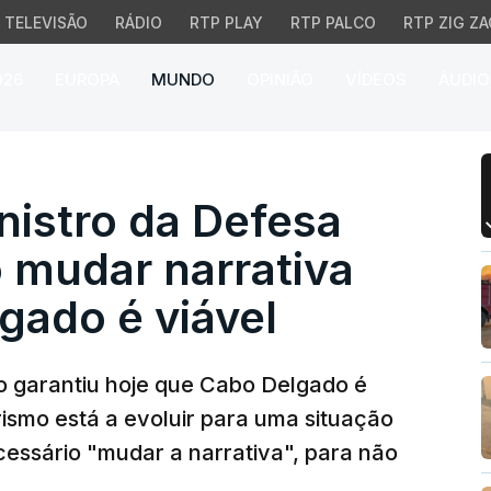
TELEVISÃO
RÁDIO
RTP PLAY
RTP PALCO
RTP ZIG ZA
026
EUROPA
MUNDO
OPINIÃO
VÍDEOS
ÁUDIO
ro da Defesa diz que é
istro da Defesa
o mudar narrativa
gado é viável
 garantiu hoje que Cabo Delgado é
rismo está a evoluir para uma situação
essário "mudar a narrativa", para não