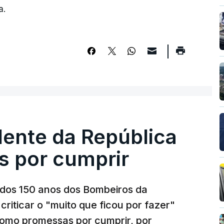
a.
dente da República
s por cumprir
os 150 anos dos Bombeiros da
riticar o "muito que ficou por fazer"
como promessas por cumprir, por