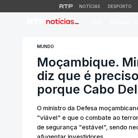
NOTÍCIAS
DESPORTO
PAÍS
MUNDIAL 2
Moçambique. Minist
MUNDO
Moçambique. Min
diz que é precis
porque Cabo Del
O ministro da Defesa moçambicano
"viável" e que o combate ao terro
de segurança "estável", sendo nec
afugentar investidores.