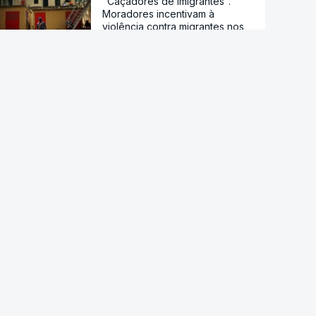
"Caçadores de imigrantes".
Moradores incentivam à
violência contra migrantes nos
bairros de Ceuta
Droga PJ. Cidadão indiano
encontrado morto estaria a
trabalhar com as autoridades
Conselho da Paz de Trump
emitiu contrato para construção
de base militar
Ataque ucraniano à Rússia com
número recorde de drones
Teerão anuncia acordo com
Omã sobre nova rota no estreito
de Ormuz