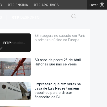
G
RTP ENSINA
RTP ARQUIVOS
Entrar
Abrir campo de
|
S
RTP
DESPORTO
o núcleo na Europa
BE inaugura no sábado em Paris
o primeiro núcleo na Europa
60 anos da ponte 25 de Abril.
Histórias que não se veem
Empreiteiro que fez obras na
casa de Luís Neves também
trabalhou para o diretor
financeiro da PJ