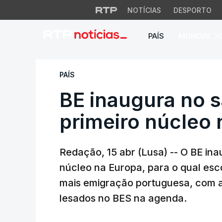
NOTÍCIAS
DESPORTO
PAÍS
MUNDIAL 2
BE inaugura no sáb
PAÍS
BE inaugura no 
primeiro núcleo 
Redação, 15 abr (Lusa) -- O BE ina
núcleo na Europa, para o qual es
mais emigração portuguesa, com a d
lesados no BES na agenda.