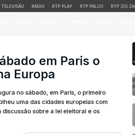
TELEVISÃO
RÁDIO
RTP PLAY
RTP PALCO
RTP ZIG ZA
026
EUROPA
MUNDO
OPINIÃO
VÍDEOS
ÁUDIO
ado em Paris o primeir
sábado em Paris o
na Europa
ugura no sábado, em Paris, o primeiro
colheu uma das cidades europeias com
iscussão sobre a lei eleitoral e os