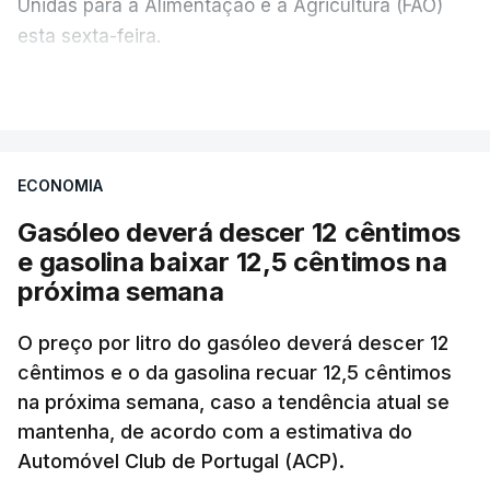
Unidas para a Alimentação e a Agricultura (FAO)
esta sexta-feira.
VER MAIS
Os preços globais dos alimentos atingiram o
seu nível mais elevado em três anos e meio,
ECONOMIA
com ondas de calor no Verão e conflitos na
Ucrânia e no Médio Oriente a elevar os
Gasóleo deverá descer 12 cêntimos
custos das colheitas.
e gasolina baixar 12,5 cêntimos na
próxima semana
O índice, que acompanha as variações mensais
de um cabaz de produtos alimentares
O preço por litro do gasóleo deverá descer 12
comercializados internacionalmente, subiu para
cêntimos e o da gasolina recuar 12,5 cêntimos
na próxima semana, caso a tendência atual se
131,1 pontos em julho, face aos 130,3 de junho.
mantenha, de acordo com a estimativa do
Automóvel Club de Portugal (ACP).
O aumento dos preços dos alimentos básicos