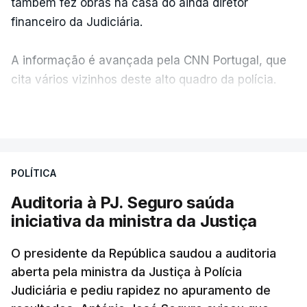
também fez obras na casa do ainda diretor
financeiro da Judiciária.
A informação é avançada pela CNN Portugal, que
cita vários vizinhos deste alto quadro da polícia.
VER MAIS
Foi o diretor financeiro, Álvaro Pires, que assumiu a
responsabilidade de sugerir as instalações da
Construbarcelos para acolher um atrelado
POLÍTICA
apreendido numa operação de droga.
Auditoria à PJ. Seguro saúda
iniciativa da ministra da Justiça
O presidente da República saudou a auditoria
aberta pela ministra da Justiça à Polícia
Judiciária e pediu rapidez no apuramento de