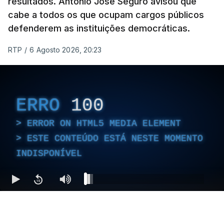
resultados. António José Seguro avisou que
cabe a todos os que ocupam cargos públicos
defenderem as instituições democráticas.
RTP
/
6 Agosto 2026, 20:23
ERRO
100
ERROR ON HTML5 MEDIA ELEMENT
ESTE CONTEÚDO ESTÁ NESTE MOMENTO
INDISPONÍVEL