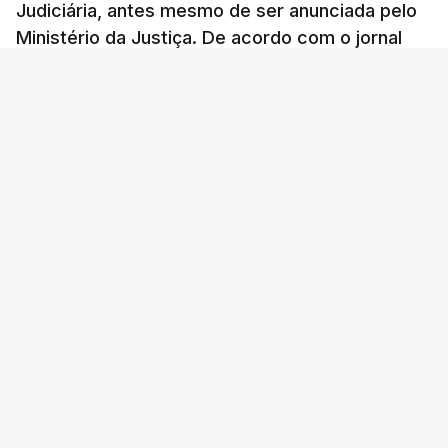
Judiciária, antes mesmo de ser anunciada pelo
Ministério da Justiça. De acordo com o jornal
Público, o governo admite desgaste, mas
mantém a confiança no ministro e aposta nas
investigações para preservar a PJ.
RTP Notícias
/
atualizado 8 Agosto 2026, 07:48