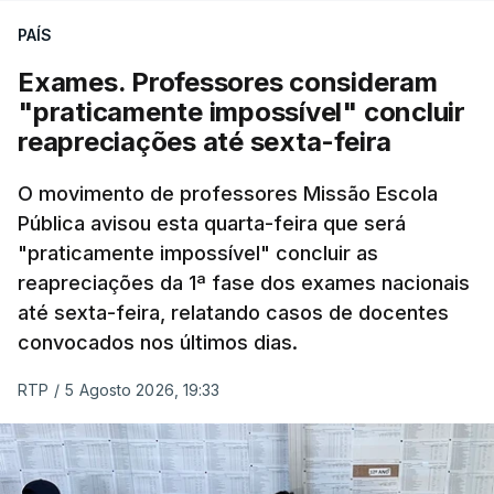
PAÍS
No primeiro dia do concurso deste ano, apenas
304 alunos tinham apresentado candidatura, muito
Exames. Professores consideram
abaixo dos 10 mil que o tinham feito no primeiro dia
"praticamente impossível" concluir
do concurso do ano passado.
reapreciações até sexta-feira
Pela primeira vez este ano, quase 300 mil exames
O movimento de professores Missão Escola
Pública avisou esta quarta-feira que será
nacionais do ensino secundário foram avaliados
"praticamente impossível" concluir as
em formato digital, mas o processo registou várias
reapreciações da 1ª fase dos exames nacionais
falhas técnicas, obrigando ao adiamento por
até sexta-feira, relatando casos de docentes
alguns dias da divulgação das notas.
convocados nos últimos dias.
RTP
/
5 Agosto 2026, 19:33