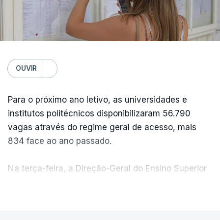
OUVIR
Para o próximo ano letivo, as universidades e
institutos politécnicos disponibilizaram 56.790
vagas através do regime geral de acesso, mais
834 face ao ano passado.
Na terça-feira, a Direção-Geral do Ensino Superior
(DGES) contabilizava já perto de 55 mil candidatos,
VER MAIS
ultrapassando o total de 49.595 inscritos na 1.ª
fase do concurso do ano passado.