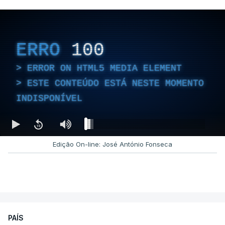
ERRO
100
ERROR ON HTML5 MEDIA ELEMENT
ESTE CONTEÚDO ESTÁ NESTE MOMENTO
INDISPONÍVEL
Edição On-line: José António Fonseca
PAÍS