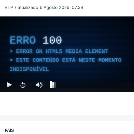
RTP
/
atualizado 6 Agosto 2026, 07:39
ERRO
100
ERROR ON HTML5 MEDIA ELEMENT
ESTE CONTEÚDO ESTÁ NESTE MOMENTO
INDISPONÍVEL
PAÍS