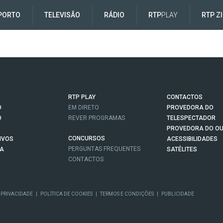
PORTO
TELEVISÃO
RÁDIO
RTP
PLAY
RTP Z
RTP PLAY
CONTACTOS
O
EM DIRETO
PROVEDORA DO
O
REVER PROGRAMAS
TELESPECTADOR
PROVEDORA DO OU
CONCURSOS
IVOS
ACESSIBILIDADES
PERGUNTAS FREQUENTES
NA
SATÉLITES
CONTACTOS
 PRIVACIDADE
|
POLÍTICA DE COOKIES
|
TERMOS E CONDIÇÕES
|
PUBLICIDADE