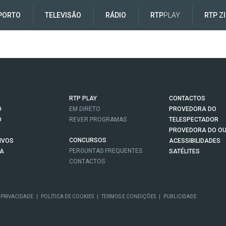
PORTO
TELEVISÃO
RÁDIO
RTP
PLAY
RTP Z
RTP PLAY
CONTACTOS
O
EM DIRETO
PROVEDORA DO
O
REVER PROGRAMAS
TELESPECTADOR
PROVEDORA DO OU
CONCURSOS
IVOS
ACESSIBILIDADES
PERGUNTAS FREQUENTES
NA
SATÉLITES
CONTACTOS
 PRIVACIDADE
|
POLÍTICA DE COOKIES
|
TERMOS E CONDIÇÕES
|
PUBLICIDADE