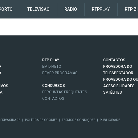
PORTO
TELEVISÃO
RÁDIO
RTP
PLAY
RTP Z
RTP PLAY
CONTACTOS
O
EM DIRETO
PROVEDORA DO
O
REVER PROGRAMAS
TELESPECTADOR
PROVEDORA DO OU
CONCURSOS
IVOS
ACESSIBILIDADES
PERGUNTAS FREQUENTES
NA
SATÉLITES
CONTACTOS
 PRIVACIDADE
|
POLÍTICA DE COOKIES
|
TERMOS E CONDIÇÕES
|
PUBLICIDADE