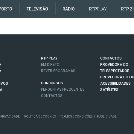
PORTO
TELEVISÃO
RÁDIO
RTP
PLAY
RTP Z
RTP PLAY
CONTACTOS
O
EM DIRETO
PROVEDORA DO
O
REVER PROGRAMAS
TELESPECTADOR
PROVEDORA DO OU
CONCURSOS
IVOS
ACESSIBILIDADES
PERGUNTAS FREQUENTES
NA
SATÉLITES
CONTACTOS
 PRIVACIDADE
|
POLÍTICA DE COOKIES
|
TERMOS E CONDIÇÕES
|
PUBLICIDADE