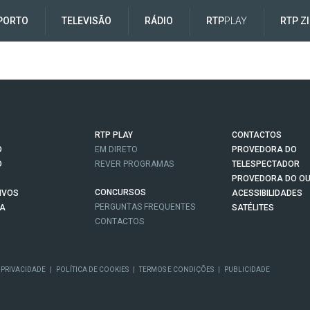
PORTO
TELEVISÃO
RÁDIO
RTP
PLAY
RTP Z
RTP PLAY
CONTACTOS
O
EM DIRETO
PROVEDORA DO
O
REVER PROGRAMAS
TELESPECTADOR
PROVEDORA DO OU
CONCURSOS
IVOS
ACESSIBILIDADES
PERGUNTAS FREQUENTES
NA
SATÉLITES
CONTACTOS
 PRIVACIDADE
|
POLÍTICA DE COOKIES
|
TERMOS E CONDIÇÕES
|
PUBLICIDADE