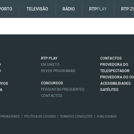
PORTO
TELEVISÃO
RÁDIO
RTP
PLAY
RTP Z
RTP PLAY
CONTACTOS
O
EM DIRETO
PROVEDORA DO
O
REVER PROGRAMAS
TELESPECTADOR
PROVEDORA DO OU
CONCURSOS
IVOS
ACESSIBILIDADES
PERGUNTAS FREQUENTES
NA
SATÉLITES
CONTACTOS
 PRIVACIDADE
|
POLÍTICA DE COOKIES
|
TERMOS E CONDIÇÕES
|
PUBLICIDADE