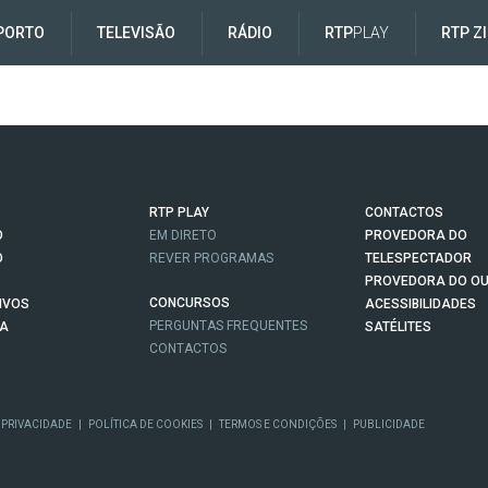
PORTO
TELEVISÃO
RÁDIO
RTP
PLAY
RTP Z
RTP PLAY
CONTACTOS
O
EM DIRETO
PROVEDORA DO
O
REVER PROGRAMAS
TELESPECTADOR
PROVEDORA DO OU
CONCURSOS
IVOS
ACESSIBILIDADES
PERGUNTAS FREQUENTES
NA
SATÉLITES
CONTACTOS
 PRIVACIDADE
|
POLÍTICA DE COOKIES
|
TERMOS E CONDIÇÕES
|
PUBLICIDADE