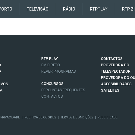
PORTO
TELEVISÃO
RÁDIO
RTP
PLAY
RTP Z
RTP PLAY
CONTACTOS
O
EM DIRETO
PROVEDORA DO
O
REVER PROGRAMAS
TELESPECTADOR
PROVEDORA DO OU
CONCURSOS
IVOS
ACESSIBILIDADES
PERGUNTAS FREQUENTES
NA
SATÉLITES
CONTACTOS
 PRIVACIDADE
|
POLÍTICA DE COOKIES
|
TERMOS E CONDIÇÕES
|
PUBLICIDADE