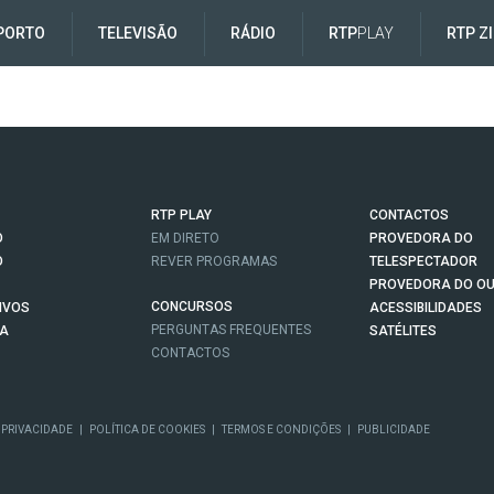
PORTO
TELEVISÃO
RÁDIO
RTP
PLAY
RTP Z
RTP PLAY
CONTACTOS
O
EM DIRETO
PROVEDORA DO
O
REVER PROGRAMAS
TELESPECTADOR
PROVEDORA DO OU
CONCURSOS
IVOS
ACESSIBILIDADES
PERGUNTAS FREQUENTES
NA
SATÉLITES
CONTACTOS
 PRIVACIDADE
|
POLÍTICA DE COOKIES
|
TERMOS E CONDIÇÕES
|
PUBLICIDADE