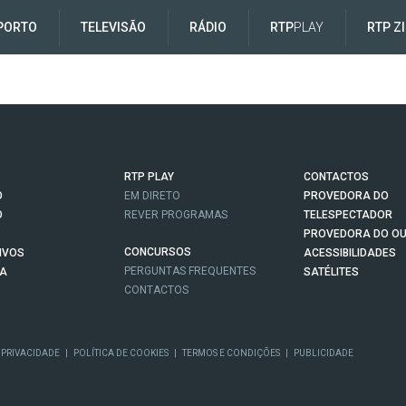
PORTO
TELEVISÃO
RÁDIO
RTP
PLAY
RTP Z
RTP PLAY
CONTACTOS
O
EM DIRETO
PROVEDORA DO
O
REVER PROGRAMAS
TELESPECTADOR
PROVEDORA DO OU
CONCURSOS
IVOS
ACESSIBILIDADES
PERGUNTAS FREQUENTES
NA
SATÉLITES
CONTACTOS
 PRIVACIDADE
|
POLÍTICA DE COOKIES
|
TERMOS E CONDIÇÕES
|
PUBLICIDADE