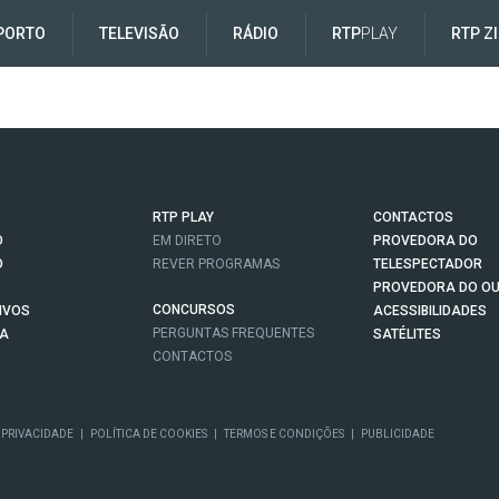
PORTO
TELEVISÃO
RÁDIO
RTP
PLAY
RTP Z
RTP PLAY
CONTACTOS
O
EM DIRETO
PROVEDORA DO
O
REVER PROGRAMAS
TELESPECTADOR
PROVEDORA DO OU
CONCURSOS
IVOS
ACESSIBILIDADES
PERGUNTAS FREQUENTES
NA
SATÉLITES
CONTACTOS
 PRIVACIDADE
|
POLÍTICA DE COOKIES
|
TERMOS E CONDIÇÕES
|
PUBLICIDADE