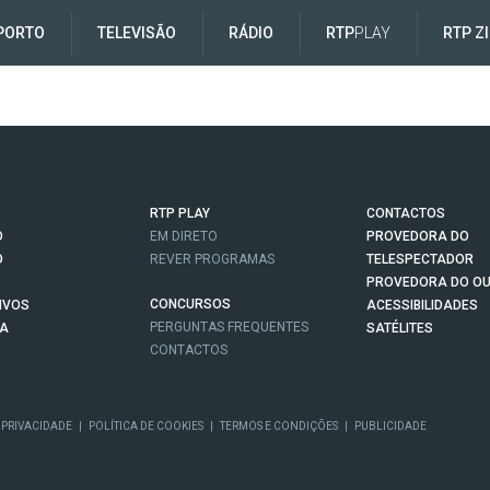
PORTO
TELEVISÃO
RÁDIO
RTP
PLAY
RTP Z
RTP PLAY
CONTACTOS
O
EM DIRETO
PROVEDORA DO
O
REVER PROGRAMAS
TELESPECTADOR
PROVEDORA DO OU
CONCURSOS
IVOS
ACESSIBILIDADES
PERGUNTAS FREQUENTES
NA
SATÉLITES
CONTACTOS
 PRIVACIDADE
|
POLÍTICA DE COOKIES
|
TERMOS E CONDIÇÕES
|
PUBLICIDADE