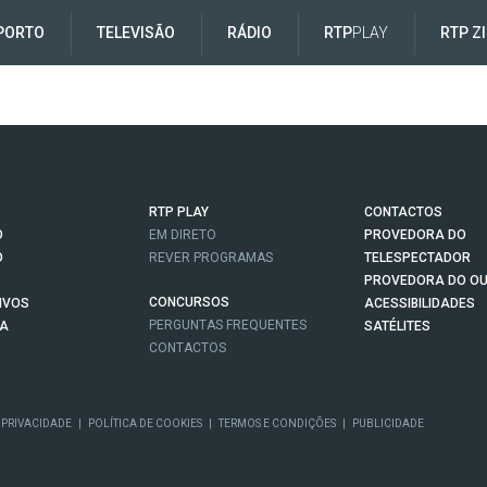
PORTO
TELEVISÃO
RÁDIO
RTP
PLAY
RTP Z
RTP PLAY
CONTACTOS
O
EM DIRETO
PROVEDORA DO
O
REVER PROGRAMAS
TELESPECTADOR
PROVEDORA DO OU
CONCURSOS
IVOS
ACESSIBILIDADES
PERGUNTAS FREQUENTES
NA
SATÉLITES
CONTACTOS
 PRIVACIDADE
|
POLÍTICA DE COOKIES
|
TERMOS E CONDIÇÕES
|
PUBLICIDADE