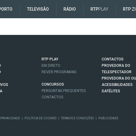
PORTO
TELEVISÃO
RÁDIO
RTP
PLAY
RTP Z
RTP PLAY
CONTACTOS
O
EM DIRETO
PROVEDORA DO
O
REVER PROGRAMAS
TELESPECTADOR
PROVEDORA DO OU
CONCURSOS
IVOS
ACESSIBILIDADES
PERGUNTAS FREQUENTES
NA
SATÉLITES
CONTACTOS
 PRIVACIDADE
|
POLÍTICA DE COOKIES
|
TERMOS E CONDIÇÕES
|
PUBLICIDADE