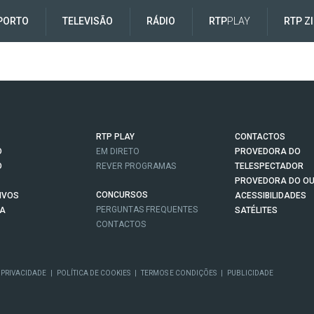
PORTO
TELEVISÃO
RÁDIO
RTP
PLAY
RTP Z
RTP PLAY
CONTACTOS
O
EM DIRETO
PROVEDORA DO
O
REVER PROGRAMAS
TELESPECTADOR
PROVEDORA DO OU
CONCURSOS
IVOS
ACESSIBILIDADES
PERGUNTAS FREQUENTES
NA
SATÉLITES
CONTACTOS
 PRIVACIDADE
|
POLÍTICA DE COOKIES
|
TERMOS E CONDIÇÕES
|
PUBLICIDADE