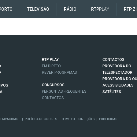
PORTO
TELEVISÃO
RÁDIO
RTP
PLAY
RTP Z
RTP PLAY
CONTACTOS
O
EM DIRETO
PROVEDORA DO
O
REVER PROGRAMAS
TELESPECTADOR
PROVEDORA DO OU
CONCURSOS
IVOS
ACESSIBILIDADES
PERGUNTAS FREQUENTES
NA
SATÉLITES
CONTACTOS
 PRIVACIDADE
|
POLÍTICA DE COOKIES
|
TERMOS E CONDIÇÕES
|
PUBLICIDADE