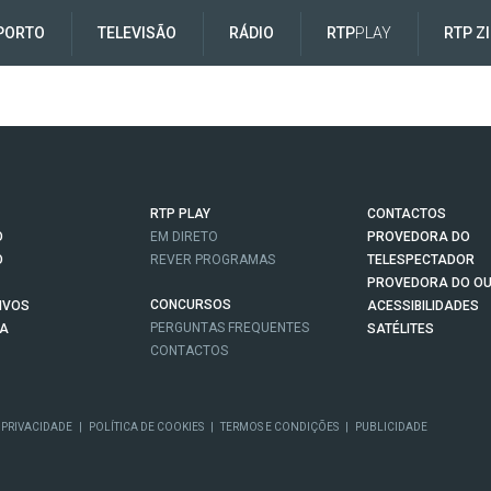
PORTO
TELEVISÃO
RÁDIO
RTP
PLAY
RTP Z
RTP PLAY
CONTACTOS
O
EM DIRETO
PROVEDORA DO
O
REVER PROGRAMAS
TELESPECTADOR
PROVEDORA DO OU
CONCURSOS
IVOS
ACESSIBILIDADES
PERGUNTAS FREQUENTES
NA
SATÉLITES
CONTACTOS
 PRIVACIDADE
|
POLÍTICA DE COOKIES
|
TERMOS E CONDIÇÕES
|
PUBLICIDADE