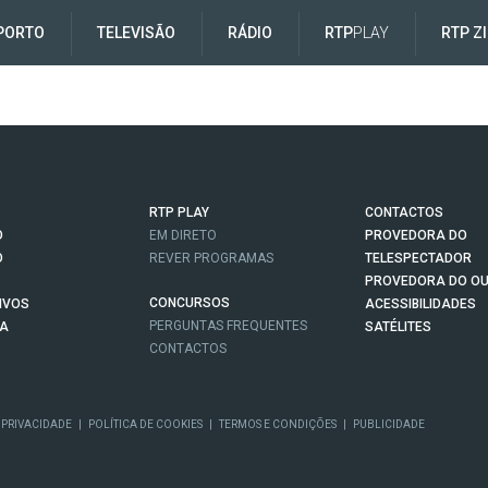
PORTO
TELEVISÃO
RÁDIO
RTP
PLAY
RTP Z
RTP PLAY
CONTACTOS
O
EM DIRETO
PROVEDORA DO
O
REVER PROGRAMAS
TELESPECTADOR
PROVEDORA DO OU
CONCURSOS
IVOS
ACESSIBILIDADES
PERGUNTAS FREQUENTES
NA
SATÉLITES
CONTACTOS
 PRIVACIDADE
|
POLÍTICA DE COOKIES
|
TERMOS E CONDIÇÕES
|
PUBLICIDADE