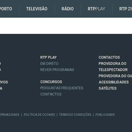
PORTO
TELEVISÃO
RÁDIO
RTP
PLAY
RTP Z
RTP PLAY
CONTACTOS
O
EM DIRETO
PROVEDORA DO
O
REVER PROGRAMAS
TELESPECTADOR
PROVEDORA DO OU
CONCURSOS
IVOS
ACESSIBILIDADES
PERGUNTAS FREQUENTES
NA
SATÉLITES
CONTACTOS
 PRIVACIDADE
|
POLÍTICA DE COOKIES
|
TERMOS E CONDIÇÕES
|
PUBLICIDADE