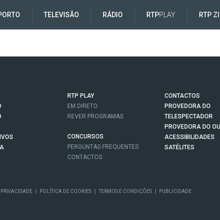
PORTO
TELEVISÃO
RÁDIO
RTP
PLAY
RTP Z
RTP PLAY
CONTACTOS
O
EM DIRETO
PROVEDORA DO
O
REVER PROGRAMAS
TELESPECTADOR
PROVEDORA DO OU
CONCURSOS
IVOS
ACESSIBILIDADES
PERGUNTAS FREQUENTES
NA
SATÉLITES
CONTACTOS
 PRIVACIDADE
|
POLÍTICA DE COOKIES
|
TERMOS E CONDIÇÕES
|
PUBLICIDADE