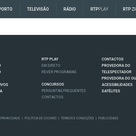
PORTO
TELEVISÃO
RÁDIO
RTP
PLAY
RTP Z
RTP PLAY
CONTACTOS
O
EM DIRETO
PROVEDORA DO
O
REVER PROGRAMAS
TELESPECTADOR
PROVEDORA DO OU
CONCURSOS
IVOS
ACESSIBILIDADES
PERGUNTAS FREQUENTES
NA
SATÉLITES
CONTACTOS
 PRIVACIDADE
|
POLÍTICA DE COOKIES
|
TERMOS E CONDIÇÕES
|
PUBLICIDADE