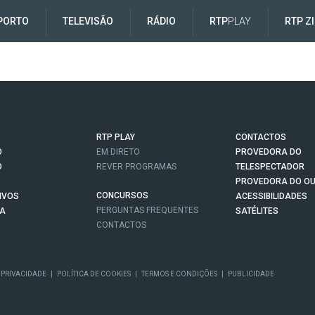
PORTO
TELEVISÃO
RÁDIO
RTP
PLAY
RTP Z
RTP PLAY
CONTACTOS
O
EM DIRETO
PROVEDORA DO
O
REVER PROGRAMAS
TELESPECTADOR
PROVEDORA DO OU
CONCURSOS
IVOS
ACESSIBILIDADES
PERGUNTAS FREQUENTES
NA
SATÉLITES
CONTACTOS
 PRIVACIDADE
|
POLÍTICA DE COOKIES
|
TERMOS E CONDIÇÕES
|
PUBLICIDADE