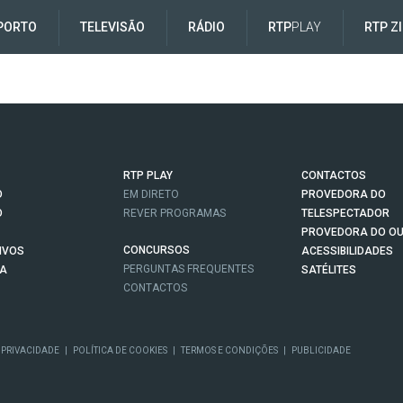
PORTO
TELEVISÃO
RÁDIO
RTP
PLAY
RTP Z
RTP PLAY
CONTACTOS
O
EM DIRETO
PROVEDORA DO
O
REVER PROGRAMAS
TELESPECTADOR
PROVEDORA DO OU
CONCURSOS
IVOS
ACESSIBILIDADES
PERGUNTAS FREQUENTES
NA
SATÉLITES
CONTACTOS
 PRIVACIDADE
|
POLÍTICA DE COOKIES
|
TERMOS E CONDIÇÕES
|
PUBLICIDADE