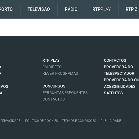
PORTO
TELEVISÃO
RÁDIO
RTP
PLAY
RTP Z
RTP PLAY
CONTACTOS
O
EM DIRETO
PROVEDORA DO
O
REVER PROGRAMAS
TELESPECTADOR
PROVEDORA DO OU
CONCURSOS
IVOS
ACESSIBILIDADES
PERGUNTAS FREQUENTES
NA
SATÉLITES
CONTACTOS
 PRIVACIDADE
|
POLÍTICA DE COOKIES
|
TERMOS E CONDIÇÕES
|
PUBLICIDADE