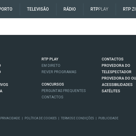
PORTO
TELEVISÃO
RÁDIO
RTP
PLAY
RTP Z
RTP PLAY
CONTACTOS
O
EM DIRETO
PROVEDORA DO
O
REVER PROGRAMAS
TELESPECTADOR
PROVEDORA DO OU
CONCURSOS
IVOS
ACESSIBILIDADES
PERGUNTAS FREQUENTES
NA
SATÉLITES
CONTACTOS
 PRIVACIDADE
|
POLÍTICA DE COOKIES
|
TERMOS E CONDIÇÕES
|
PUBLICIDADE