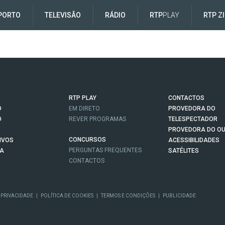
PORTO
TELEVISÃO
RÁDIO
RTP
PLAY
RTP Z
RTP PLAY
CONTACTOS
O
EM DIRETO
PROVEDORA DO
O
REVER PROGRAMAS
TELESPECTADOR
PROVEDORA DO OU
CONCURSOS
IVOS
ACESSIBILIDADES
PERGUNTAS FREQUENTES
NA
SATÉLITES
CONTACTOS
 PRIVACIDADE
|
POLÍTICA DE COOKIES
|
TERMOS E CONDIÇÕES
|
PUBLICIDADE