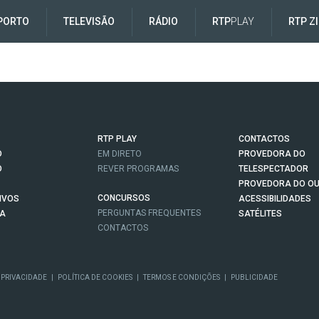
PORTO
TELEVISÃO
RÁDIO
RTP
PLAY
RTP Z
RTP PLAY
CONTACTOS
O
EM DIRETO
PROVEDORA DO
O
REVER PROGRAMAS
TELESPECTADOR
PROVEDORA DO OU
CONCURSOS
IVOS
ACESSIBILIDADES
PERGUNTAS FREQUENTES
NA
SATÉLITES
CONTACTOS
 PRIVACIDADE
|
POLÍTICA DE COOKIES
|
TERMOS E CONDIÇÕES
|
PUBLICIDADE