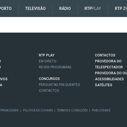
PORTO
TELEVISÃO
RÁDIO
RTP
PLAY
RTP Z
RTP PLAY
CONTACTOS
O
EM DIRETO
PROVEDORA DO
O
REVER PROGRAMAS
TELESPECTADOR
PROVEDORA DO OU
CONCURSOS
IVOS
ACESSIBILIDADES
PERGUNTAS FREQUENTES
NA
SATÉLITES
CONTACTOS
 PRIVACIDADE
|
POLÍTICA DE COOKIES
|
TERMOS E CONDIÇÕES
|
PUBLICIDADE