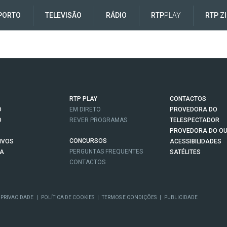
PORTO
TELEVISÃO
RÁDIO
RTP
PLAY
RTP Z
RTP PLAY
CONTACTOS
O
EM DIRETO
PROVEDORA DO
O
REVER PROGRAMAS
TELESPECTADOR
PROVEDORA DO OU
CONCURSOS
IVOS
ACESSIBILIDADES
PERGUNTAS FREQUENTES
NA
SATÉLITES
CONTACTOS
 PRIVACIDADE
|
POLÍTICA DE COOKIES
|
TERMOS E CONDIÇÕES
|
PUBLICIDADE