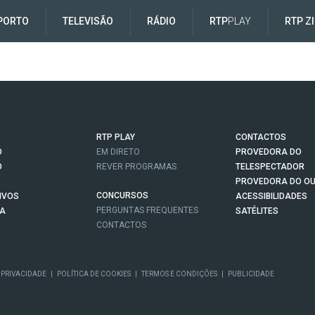
PORTO
TELEVISÃO
RÁDIO
RTP
PLAY
RTP Z
RTP PLAY
CONTACTOS
O
EM DIRETO
PROVEDORA DO
O
REVER PROGRAMAS
TELESPECTADOR
PROVEDORA DO OU
CONCURSOS
IVOS
ACESSIBILIDADES
PERGUNTAS FREQUENTES
NA
SATÉLITES
CONTACTOS
 PRIVACIDADE
|
POLÍTICA DE COOKIES
|
TERMOS E CONDIÇÕES
|
PUBLICIDADE