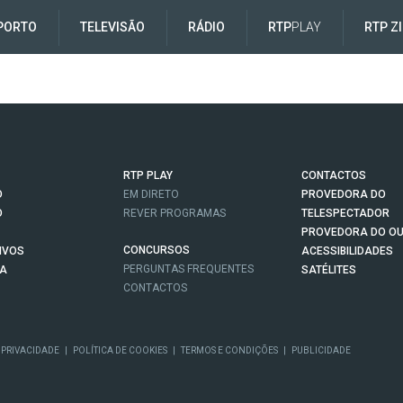
PORTO
TELEVISÃO
RÁDIO
RTP
PLAY
RTP Z
RTP PLAY
CONTACTOS
O
EM DIRETO
PROVEDORA DO
O
REVER PROGRAMAS
TELESPECTADOR
PROVEDORA DO OU
CONCURSOS
IVOS
ACESSIBILIDADES
PERGUNTAS FREQUENTES
NA
SATÉLITES
CONTACTOS
 PRIVACIDADE
|
POLÍTICA DE COOKIES
|
TERMOS E CONDIÇÕES
|
PUBLICIDADE