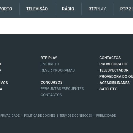
PORTO
TELEVISÃO
RÁDIO
RTP
PLAY
RTP Z
RTP PLAY
CONTACTOS
O
EM DIRETO
PROVEDORA DO
O
REVER PROGRAMAS
TELESPECTADOR
PROVEDORA DO OU
CONCURSOS
IVOS
ACESSIBILIDADES
PERGUNTAS FREQUENTES
NA
SATÉLITES
CONTACTOS
 PRIVACIDADE
|
POLÍTICA DE COOKIES
|
TERMOS E CONDIÇÕES
|
PUBLICIDADE