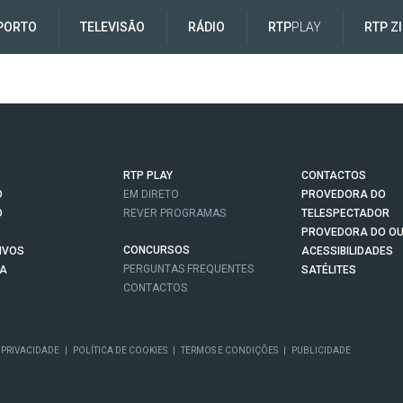
PORTO
TELEVISÃO
RÁDIO
RTP
PLAY
RTP Z
RTP PLAY
CONTACTOS
O
EM DIRETO
PROVEDORA DO
O
REVER PROGRAMAS
TELESPECTADOR
PROVEDORA DO OU
CONCURSOS
IVOS
ACESSIBILIDADES
PERGUNTAS FREQUENTES
NA
SATÉLITES
CONTACTOS
 PRIVACIDADE
|
POLÍTICA DE COOKIES
|
TERMOS E CONDIÇÕES
|
PUBLICIDADE